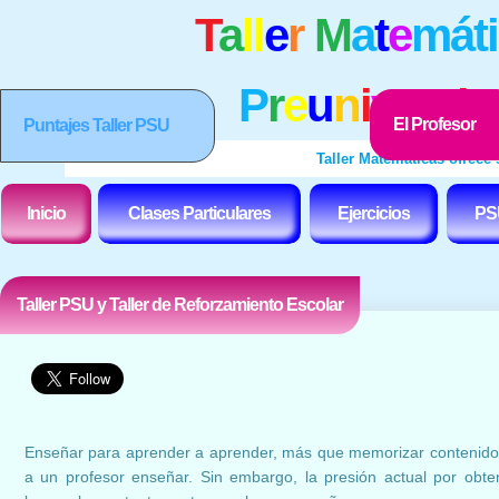
T
a
ll
e
r
M
a
t
e
m
á
t
i
P
r
e
u
n
i
v
e
r
s
i
t
El Profesor
Puntajes Taller PSU
Taller Matemáticas ofrece su
Inicio
Clases Particulares
Ejercicios
PS
Taller PSU y Taller de Reforzamiento Escolar
Enseñar para aprender a aprender, más que memorizar contenidos
a un profesor enseñar. Sin embargo, la presión actual por obte