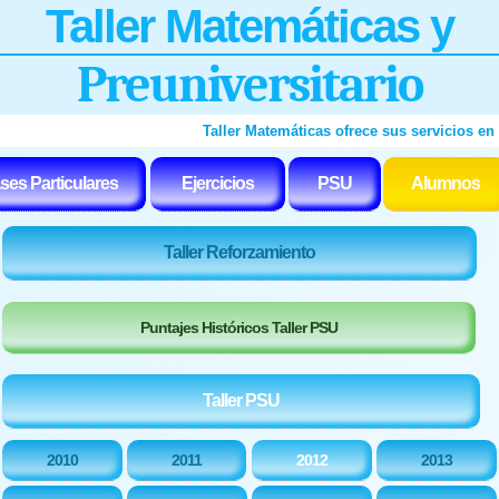
T
a
ll
e
r
M
a
t
e
m
á
t
i
c
a
s y
P
r
e
u
n
i
v
e
r
s
i
t
a
r
i
o
Taller Matemáticas ofrece sus servicios en Sa
ses Particulares
Ejercicios
PSU
Alumnos
Taller Reforzamiento
Puntajes Históricos Taller PSU
Taller PSU
2010
2011
2012
2013