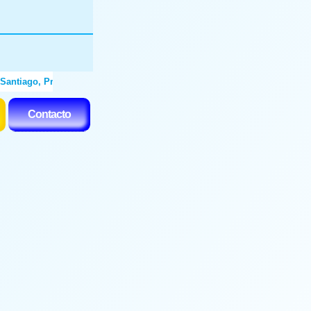
ntiago, Providencia, Ñuñoa, Las Condes, Vitacura, La Dehesa, Lo Barnec
Contacto