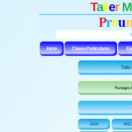
T
a
ll
e
r
M
P
r
e
u
Talle
Inicio
Clases Particulares
Eje
Talle
Puntajes H
2010
2011